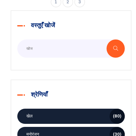
1
2
3
वस्तुएँ खोजें
श्रेणियाँ
खेल
(80)
मनोरंजन
(30)