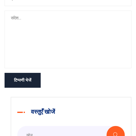
टिप्पणी भेजें
वस्तुएँ खोजें