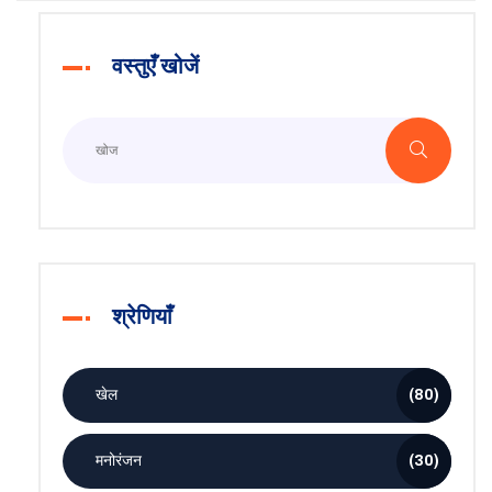
वस्तुएँ खोजें
श्रेणियाँ
खेल
(80)
मनोरंजन
(30)