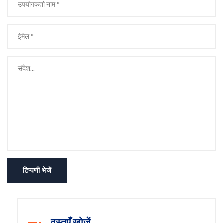
टिप्पणी भेजें
वस्तुएँ खोजें