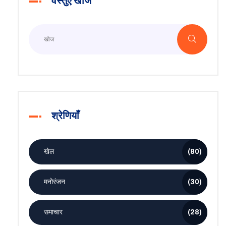
वस्तुएँ खोजें
श्रेणियाँ
खेल
(80)
मनोरंजन
(30)
समाचार
(28)