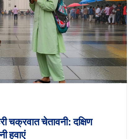
री चक्रवात चेतावनी: दक्षिण
नी हवाएं