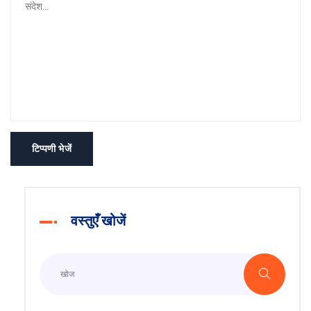
टिप्पणी भेजें
वस्तुएँ खोजें