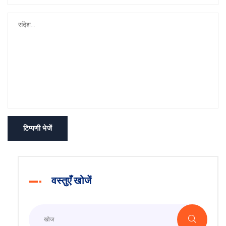
टिप्पणी भेजें
वस्तुएँ खोजें