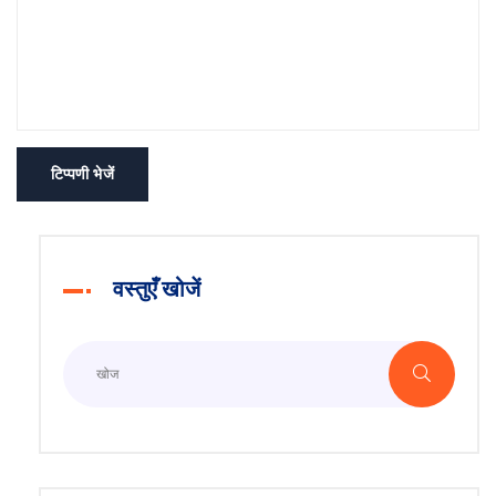
टिप्पणी भेजें
वस्तुएँ खोजें