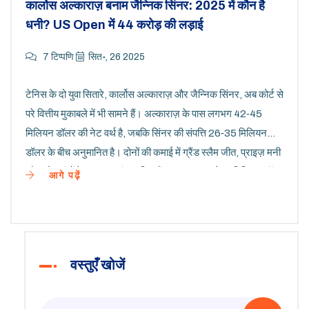
कार्लोस अल्काराज़ बनाम जैन्निक सिंनर: 2025 में कौन है
धनी? US Open में 44 करोड़ की लड़ाई
7 टिप्पणि
सित॰, 26 2025
टेनिस के दो युवा सितारे, कार्लोस अल्काराज़ और जैन्निक सिंनर, अब कोर्ट से
परे वित्तीय मुकाबले में भी सामने हैं। अल्काराज़ के पास लगभग 42‑45
मिलियन डॉलर की नेट वर्थ है, जबकि सिंनर की संपत्ति 26‑35 मिलियन
डॉलर के बीच अनुमानित है। दोनों की कमाई में ग्रैंड स्लैम जीत, प्राइज़ मनी
और बड़े ब्रांडों के साथ अनुबंध शामिल हैं। US Open के 5 मिलियन डॉलर
आगे पढ़ें
के पुरस्कार इनकी प्रतियोगिता को और तीव्र बनाते हैं। भविष्य में इनकी आय
बढ़ने की संभावना बहुत अधिक है।
वस्तुएँ खोजें