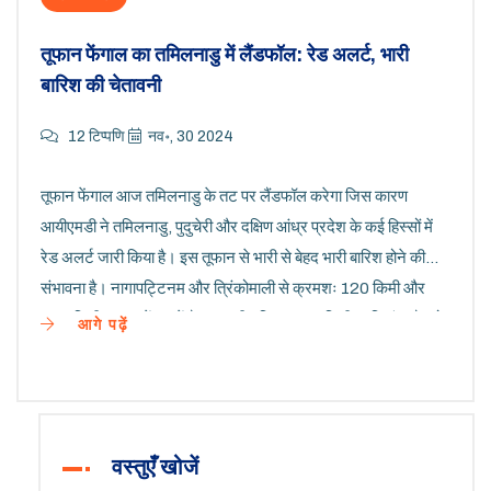
तूफान फेंगाल का तमिलनाडु में लैंडफॉल: रेड अलर्ट, भारी
बारिश की चेतावनी
12 टिप्पणि
नव॰, 30 2024
तूफान फेंगाल आज तमिलनाडु के तट पर लैंडफॉल करेगा जिस कारण
आयीएमडी ने तमिलनाडु, पुदुचेरी और दक्षिण आंध्र प्रदेश के कई हिस्सों में
रेड अलर्ट जारी किया है। इस तूफान से भारी से बेहद भारी बारिश होने की
संभावना है। नागापट्टिनम और त्रिंकोमाली से क्रमशः 120 किमी और
420 किमी दूर यह केंद्र में है। हवा की गति 70-80 किमी प्रति घंटा है, जो
आगे पढ़ें
लैंडफॉल के समय बढ़कर 90 किमी प्रति घंटा हो सकती है।
वस्तुएँ खोजें