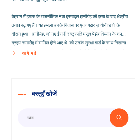
तेहरान में हमास के राजनीतिक नेता इस्माइल हानीयेह की हत्या के बाद क्षेत्रीय
तनाव बढ़ गए हैं। यह हमला उनके निवास पर एक 'गद्दार ज़ायोनी छापे' के
दौरान हुआ। हानीयेह, जो नए ईरानी राष्ट्रपति मसूद पेझेशकियान के शपथ
ग्रहण समारोह में शामिल होने आए थे, को उनके सुरक्षा गार्ड के साथ निशाना
बनाया गया। इस घटना से गाजा क्षेत्र में संघर्ष की स्थिति और बिगड़ सकती
आगे पढ़ें
है।
वस्तुएँ खोजें