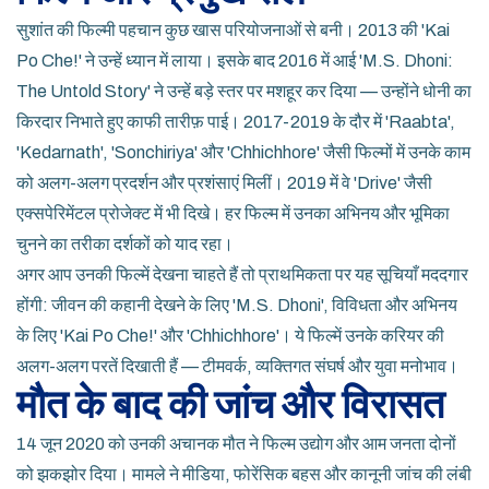
सुशांत की फिल्मी पहचान कुछ खास परियोजनाओं से बनी। 2013 की 'Kai
Po Che!' ने उन्हें ध्यान में लाया। इसके बाद 2016 में आई 'M.S. Dhoni:
The Untold Story' ने उन्हें बड़े स्तर पर मशहूर कर दिया — उन्होंने धोनी का
किरदार निभाते हुए काफी तारीफ़ पाई। 2017-2019 के दौर में 'Raabta',
'Kedarnath', 'Sonchiriya' और 'Chhichhore' जैसी फिल्मों में उनके काम
को अलग-अलग प्रदर्शन और प्रशंसाएं मिलीं। 2019 में वे 'Drive' जैसी
एक्सपेरिमेंटल प्रोजेक्ट में भी दिखे। हर फिल्म में उनका अभिनय और भूमिका
चुनने का तरीका दर्शकों को याद रहा।
अगर आप उनकी फिल्में देखना चाहते हैं तो प्राथमिकता पर यह सूचियाँ मददगार
होंगी: जीवन की कहानी देखने के लिए 'M.S. Dhoni', विविधता और अभिनय
के लिए 'Kai Po Che!' और 'Chhichhore'। ये फिल्में उनके करियर की
अलग-अलग परतें दिखाती हैं — टीमवर्क, व्यक्तिगत संघर्ष और युवा मनोभाव।
मौत के बाद की जांच और विरासत
14 जून 2020 को उनकी अचानक मौत ने फिल्म उद्योग और आम जनता दोनों
को झकझोर दिया। मामले ने मीडिया, फोरेंसिक बहस और कानूनी जांच की लंबी