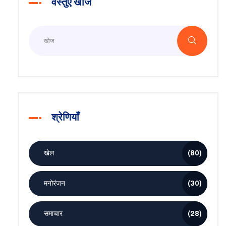
वस्तुएँ खोजें
श्रेणियाँ
खेल
(80)
मनोरंजन
(30)
समाचार
(28)