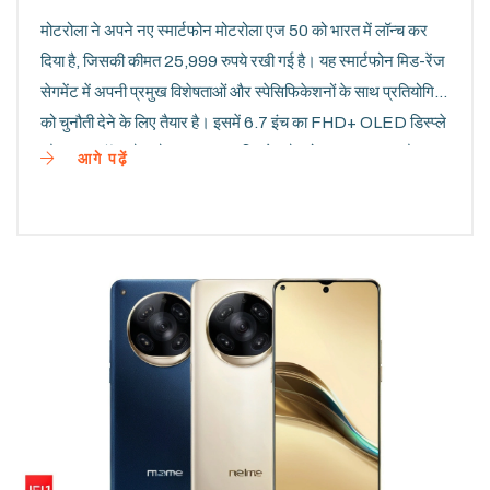
मोटरोला ने अपने नए स्मार्टफोन मोटरोला एज 50 को भारत में लॉन्च कर
दिया है, जिसकी कीमत 25,999 रुपये रखी गई है। यह स्मार्टफोन मिड-रेंज
सेगमेंट में अपनी प्रमुख विशेषताओं और स्पेसिफिकेशनों के साथ प्रतियोगिता
को चुनौती देने के लिए तैयार है। इसमें 6.7 इंच का FHD+ OLED डिस्प्ले
और क्वालकॉम स्नैपड्रैगन 778G+ चिपसेट है, जो 8GB RAM और
आगे पढ़ें
128GB इंटरनल स्टोरेज के साथ आता है।