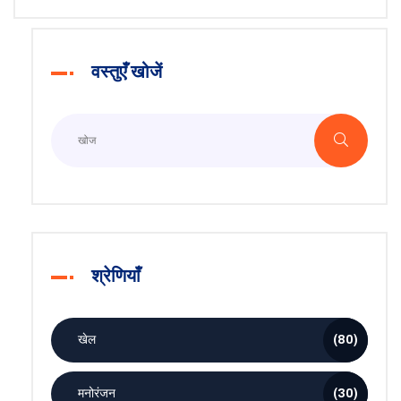
वस्तुएँ खोजें
श्रेणियाँ
खेल
(80)
मनोरंजन
(30)