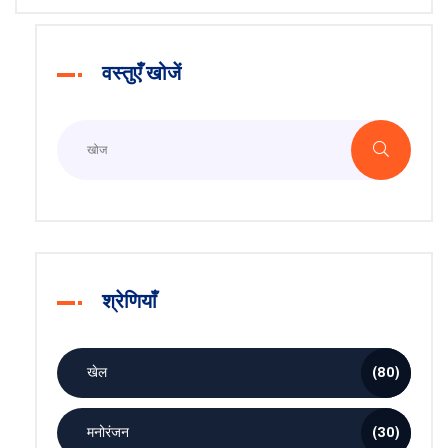
वस्तुएँ खोजें
श्रेणियाँ
खेल
(80)
मनोरंजन
(30)