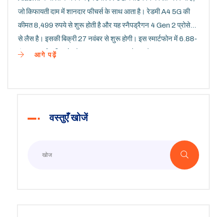
जो किफायती दाम में शानदार फीचर्स के साथ आता है। रेडमी A4 5G की
कीमत 8,499 रुपये से शुरू होती है और यह स्नैपड्रैगन 4 Gen 2 प्रोसेसर
से लैस है। इसकी बिक्री 27 नवंबर से शुरू होगी। इस स्मार्टफोन में 6.88-
इंच का एचडी+ डिस्प्ले और 50MP का डुअल-कैमरा है।
आगे पढ़ें
वस्तुएँ खोजें