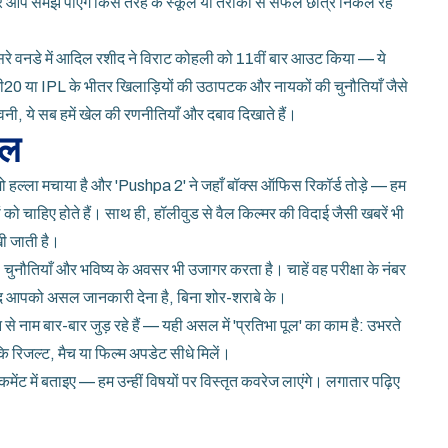
़कर आप समझ पाएंगे किस तरह के स्कूल या तरीकों से सफल छात्र निकल रहे
तीसरे वनडे में आदिल रशीद ने विराट कोहली को 11वीं बार आउट किया — ये
लिश टी20 या IPL के भीतर खिलाड़ियों की उठापटक और नायकों की चुनौतियाँ जैसे
ी, ये सब हमें खेल की रणनीतियाँ और दबाव दिखाते हैं।
पल
ने जो हल्ला मचाया है और 'Pushpa 2' ने जहाँ बॉक्स ऑफिस रिकॉर्ड तोड़े — हम
ं को चाहिए होते हैं। साथ ही, हॉलीवुड से वैल किल्मर की विदाई जैसी खबरें भी
खी जाती है।
ुनौतियाँ और भविष्य के अवसर भी उजागर करता है। चाहें वह परीक्षा के नंबर
सद आपको असल जानकारी देना है, बिना शोर-शराबे के।
 से नाम बार-बार जुड़ रहे हैं — यही असल में 'प्रतिभा पूल' का काम है: उभरते
कि रिजल्ट, मैच या फिल्म अपडेट सीधे मिलें।
ेंट में बताइए — हम उन्हीं विषयों पर विस्तृत कवरेज लाएंगे। लगातार पढ़िए