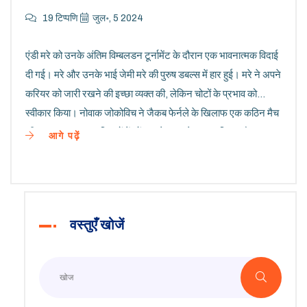
19 टिप्पणि
जुल॰, 5 2024
एंडी मरे को उनके अंतिम विम्बलडन टूर्नामेंट के दौरान एक भावनात्मक विदाई
दी गई। मरे और उनके भाई जेमी मरे की पुरुष डबल्स में हार हुई। मरे ने अपने
करियर को जारी रखने की इच्छा व्यक्त की, लेकिन चोटों के प्रभाव को
स्वीकार किया। नोवाक जोकोविच ने जैकब फेर्नले के खिलाफ एक कठिन मैच
जीता। अन्य प्रमुख परिणामों में ओंस जाबेउर, एलेना रयबाकिना और
आगे पढ़ें
एलेक्जेंडर ज़्वेरेव की जीत शामिल हैं।
वस्तुएँ खोजें