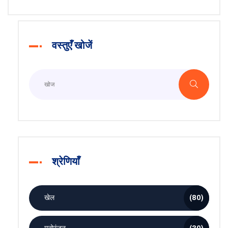
वस्तुएँ खोजें
श्रेणियाँ
खेल
(80)