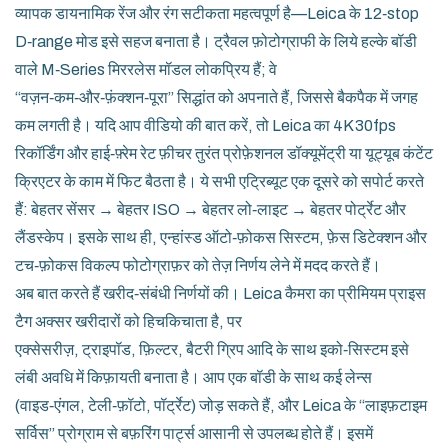
व्यापक डायनामिक रेंज और रंग सटीकता महत्वपूर्ण है—Leica के 12‑stop
D‑range मोड इसे सहज बनाता है। ट्रैवल फ़ोटोग्राफी के लिये हल्के बॉडी
वाले M‑Series मिररलेस मॉडल लोकप्रिय हैं; वे
“वज़न‑कम‑और‑फ़ंक्शन‑पूरा” सिद्धांत को अपनाते हैं, जिससे बैकपैक में जगह
कम लगती है। यदि आप वीडियो की बात करें, तो Leica का 4K 30fps
रिकॉर्डिंग और हाई‑फ़्रेम रेट फ़ीचर तुरंत प्रोफ़ेशनल डॉक्यूमेंट्री या यूट्यूब कंटेंट
क्रिएटर के काम में फिट बैठता है। ये सभी एट्रिब्यूट एक दूसरे को सपोर्ट करते
हैं: बेहतर सेंसर → बेहतर ISO → बेहतर लो‑लाइट → बेहतर पोर्ट्रेट और
लैंडस्केप। इसके साथ ही, एन्हांस्ड ऑटो‑फ़ोकस सिस्टम, फ़ेस डिटेक्शन और
टच‑फ़ोकस विकल्प फोटोग्राफ़र को तेज़ निर्णय लेने में मदद करते हैं।
अब बात करते हैं खरीद‑संबंधी निर्णयों की। Leica कैमरा का प्रीमियम प्राइस
टैग अक्सर खरीदारों को हिचकिचाता है, पर
एक्सेसरीज़
,
ट्राइपॉड, फ़िल्टर, बैटरी ग्रिप आदि
के साथ इको‑सिस्टम इसे
लंबी अवधि में किफ़ायती बनाता है। आप एक बॉडी के साथ कई लेन्स
(वाइड‑एंगल, टेली‑फ़ॉटो, पॉर्ट्रेट) जोड़ सकते हैं, और Leica के “लाइफ़टाइम
सर्विस” प्रोग्राम से बफ़रिंग पार्ट्स आसानी से उपलब्ध होते हैं। इसमें