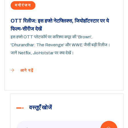
मनोरंजन
OTT रिलीज: इस हफ्ते नेटफ्लिक्स, जियोहॉटस्टार पर ये
फिल्म-सीरीज देखें
इस हफ्ते OTT प्लेटफॉर्म पर करिश्मा कपूर की 'Brown',
'Dhurandhar: The Revenge' और WWE जैसी बड़ी रिलीज।
जानें Netflix, JioHotstar पर क्या देखें।
आगे पढ़ें
वस्तुएँ खोजें