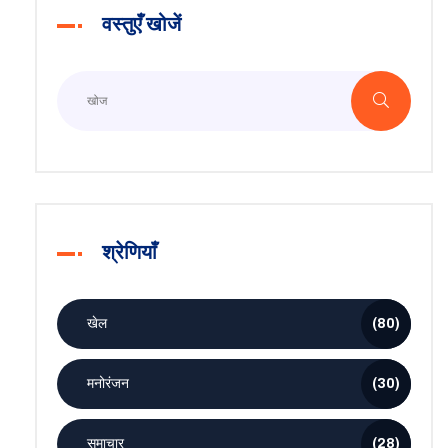
वस्तुएँ खोजें
श्रेणियाँ
खेल
(80)
मनोरंजन
(30)
समाचार
(28)