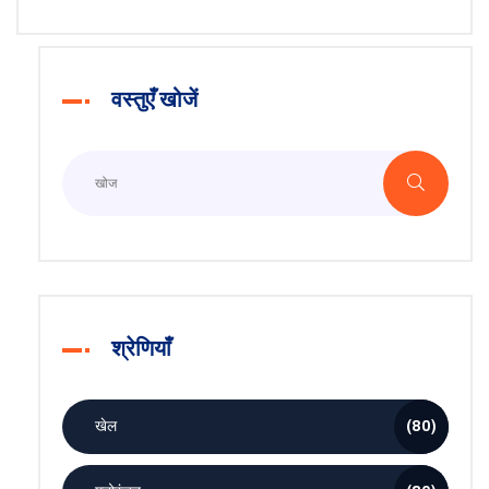
वस्तुएँ खोजें
श्रेणियाँ
खेल
(80)