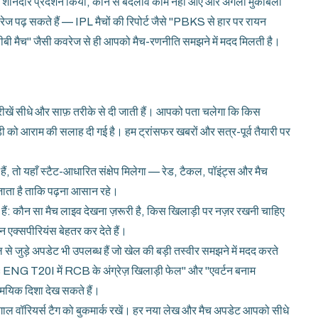
ी ने शानदार प्रदर्शन किया, कौन से बदलाव काम नहीं आए और अगला मुकाबला
ज पढ़ सकते हैं — IPL मैचों की रिपोर्ट जैसे "PBKS से हार पर रायन
ीबी मैच" जैसी कवरेज से ही आपको मैच-रणनीति समझने में मदद मिलती है।
ीखें सीधे और साफ़ तरीके से दी जाती हैं। आपको पता चलेगा कि किस
 को आराम की सलाह दी गई है। हम ट्रांसफर खबरों और सत्र-पूर्व तैयारी पर
ं, तो यहाँ स्टैट-आधारित संक्षेप मिलेगा — रेड, टैकल, पॉइंट्स और मैच
या जाता है ताकि पढ़ना आसान रहे।
देते हैं: कौन सा मैच लाइव देखना ज़रूरी है, किस खिलाड़ी पर नज़र रखनी चाहिए
एक्सपीरियंस बेहतर कर देते हैं।
 जुड़े अपडेट भी उपलब्ध हैं जो खेल की बड़ी तस्वीर समझने में मदद करते
vs ENG T20I में RCB के अंग्रेज़ खिलाड़ी फेल" और "एवर्टन बनाम
सामयिक दिशा देख सकते हैं।
ंगाल वॉरियर्स टैग को बुकमार्क रखें। हर नया लेख और मैच अपडेट आपको सीधे