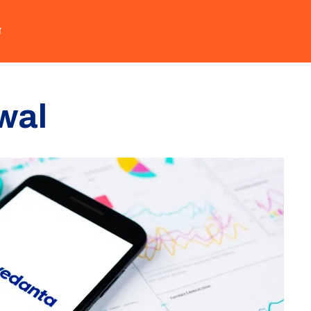
त
rwal