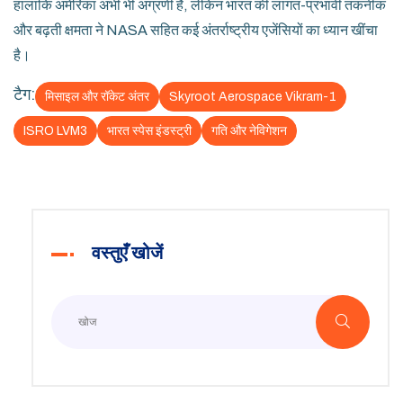
हालांकि अमेरिका अभी भी अग्रणी है, लेकिन भारत की लागत-प्रभावी तकनीक
और बढ़ती क्षमता ने NASA सहित कई अंतर्राष्ट्रीय एजेंसियों का ध्यान खींचा
है।
टैग:
मिसाइल और रॉकेट अंतर
Skyroot Aerospace Vikram-1
ISRO LVM3
भारत स्पेस इंडस्ट्री
गति और नेविगेशन
वस्तुएँ खोजें