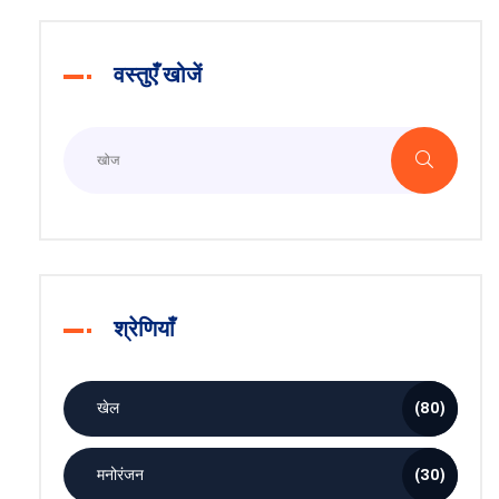
वस्तुएँ खोजें
श्रेणियाँ
खेल
(80)
मनोरंजन
(30)