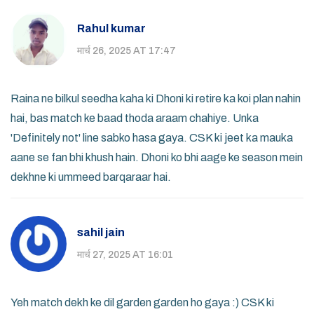
Rahul kumar
मार्च 26, 2025 AT 17:47
Raina ne bilkul seedha kaha ki Dhoni ki retire ka koi plan nahin
hai, bas match ke baad thoda araam chahiye. Unka
'Definitely not' line sabko hasa gaya. CSK ki jeet ka mauka
aane se fan bhi khush hain. Dhoni ko bhi aage ke season mein
dekhne ki ummeed barqaraar hai.
sahil jain
मार्च 27, 2025 AT 16:01
Yeh match dekh ke dil garden garden ho gaya :) CSK ki