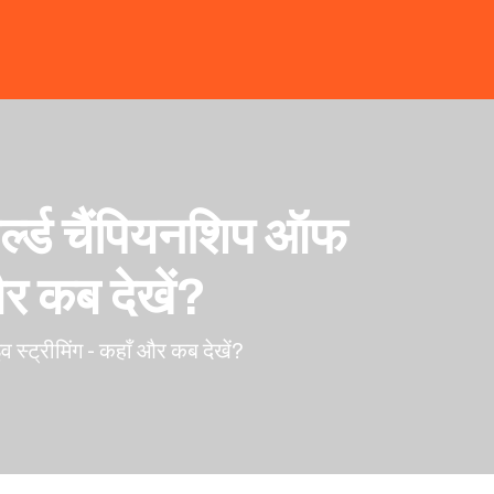
र्ल्ड चैंपियनशिप ऑफ
और कब देखें?
 स्ट्रीमिंग - कहाँ और कब देखें?