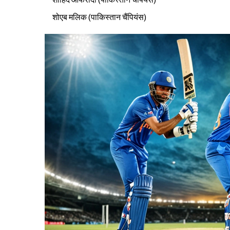
शोएब मलिक (पाकिस्तान चैंपियंस)