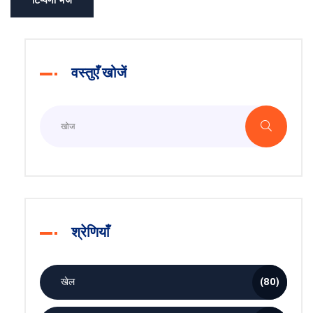
टिप्पणी भेजें
वस्तुएँ खोजें
श्रेणियाँ
खेल
(80)